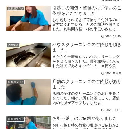
汚れに埃とカビがまざり、ベトベトを超
えてガチガチ状態に。フィルターの目詰
引越しの開包・整理のお手伝いのご
便利屋ブログ
まりも漬け置き洗いで綺麗...
依頼をいただきました
お引越しされてきて荷物を片付けるのに
途方にくれている、とのご相談を頂きま
した。お時間内精一杯お手伝いさせて頂
きました。
2025.11.15
ハウスクリーニングのご依頼を頂き
作業実績
ました。
またもや一軒家丸々ハウスクリーニング
をさせて頂きました。長年頑張って来ら
れた証拠であるキッチンの、五徳や魚グ
リルの焦げ付き、レンジフード、地下の
2025.09.08
貯蔵庫も綺麗に仕上げさせて頂きまし
た！
店舗のクリーニングのご依頼があり
便利屋ブログ
ました
店舗の全体のクリーニングのお仕事を頂
きました。細かい所も綺麗にして、店舗
内の明度がアップしましたよ！
2025.11.01
お引っ越しのご依頼がありました
便利屋ブログ
お引っ越し時の荷物の運搬のご依頼があ