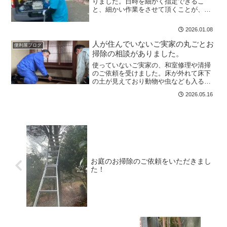
りました。日時を細かく指定できるこ
と、細かい作業をさせて頂くことが、お
客様にとってメリットがあるようです！
枠ではなく時間でスタートさせて頂きま
2026.01.08
す！
人が住んでいないご実家の丸ごとお
便利屋ブログ
掃除の相談がありました。
使っていないご実家の、和室修理や清掃
のご依頼を受けました。床が外れて床下
の土が見えており動物や虫なども入る可
能性もあるためぴったりの板の間を作成
2026.05.16
したり、古いカーペットを剥がしお部屋
を丸洗いさせて頂いたりしました。綺麗
になったご実家で、これな...
お庭のお掃除のご依頼をいただきまし
た！